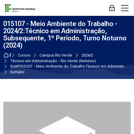
Skip to navigation
Skip to login form
Ir para o conteúdo principal
Skip to accessibility options
Skip to footer
Skip accessibility options
M
Acessar
015107 - Meio Ambiente do Trabalho -
2024/2:Técnico em Administração,
Subsequente, 1º Período, Turno Noturno
(2024)
Página inicial
Cursos
Campus Rio Verde
2024/2
Técnico em Administração - Rio Verde (Noturno)
SUAP015107 - Meio Ambiente do Trabalho:Técnico em Administração, Subsequente, 1º Período, Turno Noturno (2024)
Sumário