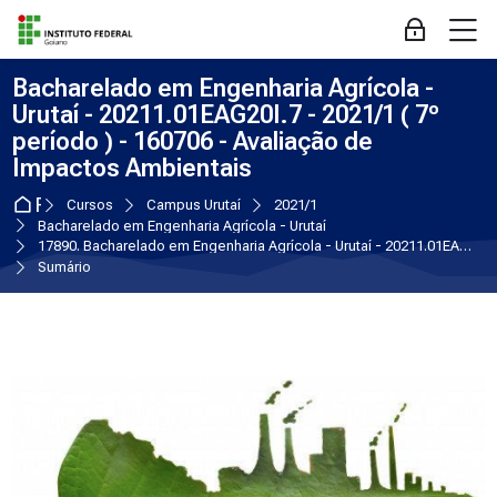
Skip to navigation
Skip to login form
Ir para o conteúdo principal
Skip to accessibility options
Skip to footer
Skip accessibility options
M
Acessar
Bacharelado em Engenharia Agrícola -
Urutaí - 20211.01EAG20I.7 - 2021/1 ( 7º
período ) - 160706 - Avaliação de
Impactos Ambientais
Página inicial
Cursos
Campus Urutaí
2021/1
Bacharelado em Engenharia Agrícola - Urutaí
17890. Bacharelado em Engenharia Agrícola - Urutaí - 20211.01EAG20I.7 - 2021/1 ( 7º período ) - 160706 - Avaliação de Impactos Ambientais
Sumário