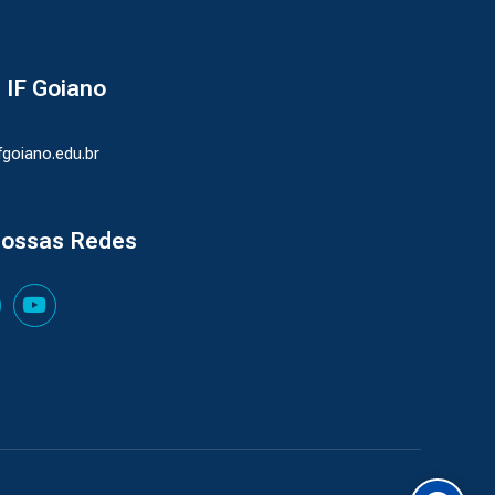
- IF Goiano
ifgoiano.edu.br
nossas Redes