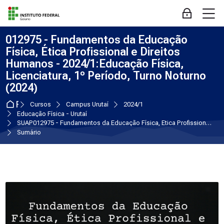
Skip to navigation
Skip to login form
Ir para o conteúdo principal
Skip to accessibility options
Skip to footer
Skip accessibility options
M
Acessar
012975 - Fundamentos da Educação
Física, Ética Profissional e Direitos
Humanos - 2024/1:Educação Física,
Licenciatura, 1º Período, Turno Noturno
(2024)
Página inicial
Cursos
Campus Urutaí
2024/1
Educação Física - Urutaí
SUAP012975 - Fundamentos da Educação Física, Ética Profissional e Direitos Humanos:Educação Física, Licenciatura, 1º Período, Turno Noturno (2024)
Sumário