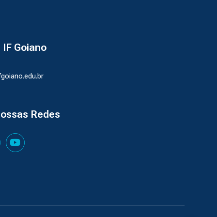
- IF Goiano
ifgoiano.edu.br
nossas Redes