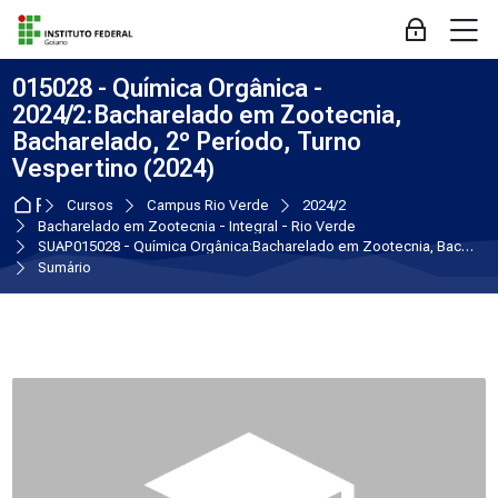
Skip to navigation
Skip to login form
Ir para o conteúdo principal
Skip to accessibility options
Skip to footer
Skip accessibility options
M
Acessar
015028 - Química Orgânica -
2024/2:Bacharelado em Zootecnia,
Bacharelado, 2º Período, Turno
Vespertino (2024)
Página inicial
Cursos
Campus Rio Verde
2024/2
Bacharelado em Zootecnia - Integral - Rio Verde
SUAP015028 - Química Orgânica:Bacharelado em Zootecnia, Bacharelado, 2º Período, Turno Vespertino (2024)
Sumário