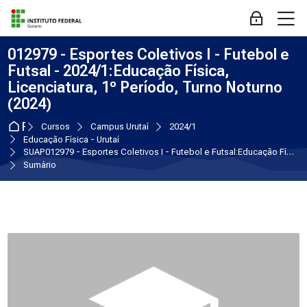
Skip to navigation
Skip to login form
Ir para o conteúdo principal
Skip to accessibility options
Skip to footer
Skip accessibility options
M
Acessar
012979 - Esportes Coletivos I - Futebol e
Futsal - 2024/1:Educação Física,
Licenciatura, 1º Período, Turno Noturno
(2024)
Página inicial
Cursos
Campus Urutaí
2024/1
Educação Física - Urutaí
SUAP012979 - Esportes Coletivos I - Futebol e Futsal:Educação Física, Licenciatura, 1º Período, Turno Noturno (2024)
Sumário