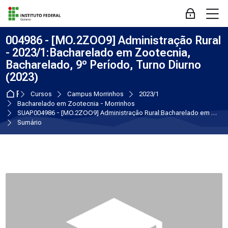
Skip to navigation
Skip to login form
Ir para o conteúdo principal
Skip to accessibility options
Skip to footer
Skip accessibility options
M
Acessar
004986 - [MO.2ZOO9] Administração Rural
- 2023/1:Bacharelado em Zootecnia,
Bacharelado, 9º Período, Turno Diurno
(2023)
Página inicial
Cursos
Campus Morrinhos
2023/1
Bacharelado em Zootecnia - Morrinhos
SUAP004986 - [MO.2ZOO9] Administração Rural:Bacharelado em Zootecnia, Bacharelado, 9º Período, Turno Diurno (2023)
Sumário