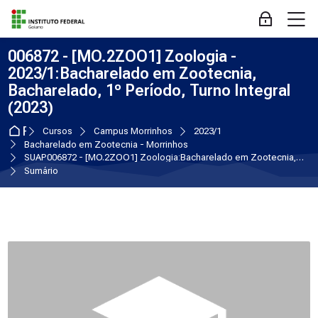
Skip to navigation
Skip to login form
Ir para o conteúdo principal
Skip to accessibility options
Skip to footer
Skip accessibility options
M
Acessar
006872 - [MO.2ZOO1] Zoologia -
2023/1:Bacharelado em Zootecnia,
Bacharelado, 1º Período, Turno Integral
(2023)
Página inicial
Cursos
Campus Morrinhos
2023/1
Bacharelado em Zootecnia - Morrinhos
SUAP006872 - [MO.2ZOO1] Zoologia:Bacharelado em Zootecnia, Bacharelado, 1º Período, Turno Integral (2023)
Sumário