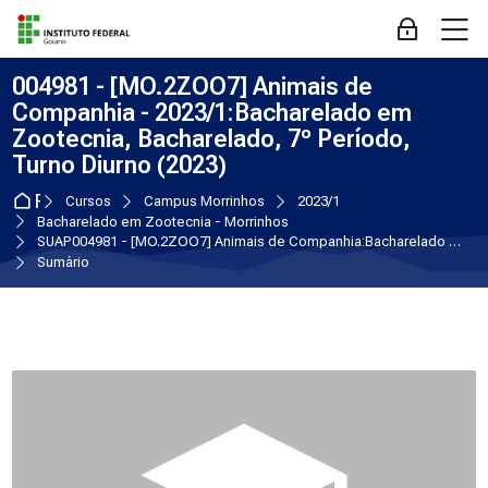
Skip to navigation
Skip to login form
Ir para o conteúdo principal
Skip to accessibility options
Skip to footer
Skip accessibility options
M
Acessar
004981 - [MO.2ZOO7] Animais de
Companhia - 2023/1:Bacharelado em
Zootecnia, Bacharelado, 7º Período,
Turno Diurno (2023)
Página inicial
Cursos
Campus Morrinhos
2023/1
Bacharelado em Zootecnia - Morrinhos
SUAP004981 - [MO.2ZOO7] Animais de Companhia:Bacharelado em Zootecnia, Bacharelado, 7º Período, Turno Diurno (2023)
Sumário