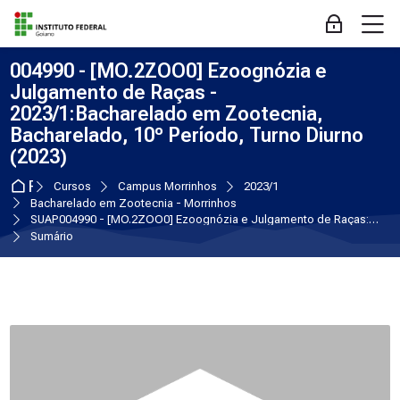
Skip to navigation
Skip to login form
Ir para o conteúdo principal
Skip to accessibility options
Skip to footer
Skip accessibility options
M
Acessar
004990 - [MO.2ZOO0] Ezoognózia e
Julgamento de Raças -
2023/1:Bacharelado em Zootecnia,
Bacharelado, 10º Período, Turno Diurno
(2023)
Página inicial
Cursos
Campus Morrinhos
2023/1
Bacharelado em Zootecnia - Morrinhos
SUAP004990 - [MO.2ZOO0] Ezoognózia e Julgamento de Raças:Bacharelado em Zootecnia, Bacharelado, 10º Período, Turno Diurno (2023)
Sumário