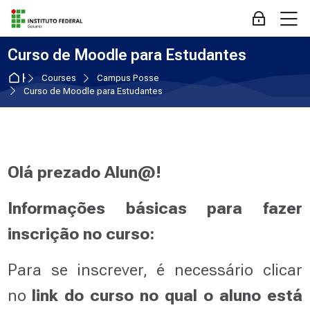
Skip to navigation
Skip to login form
Skip to main content
Skip to accessibility options
Skip to footer
Skip accessibility options
M
Log in
Curso de Moodle para Estudantes
Home
Courses
Campus Posse
Curso de Moodle para Estudantes
Olá prezado Alun@!
Informações básicas para fazer
inscrição no curso:
Para se inscrever,
é necessário clicar
no
link do curso no qual o aluno está